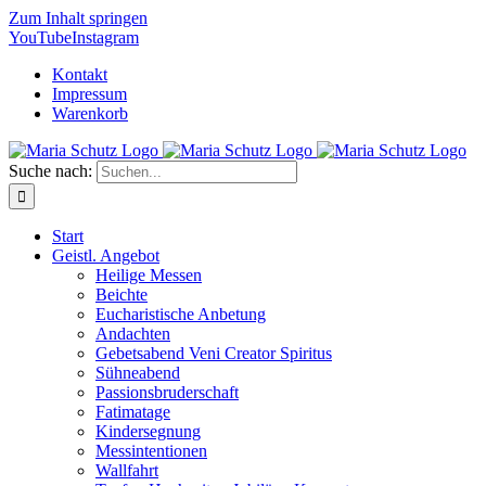
Zum Inhalt springen
YouTube
Instagram
Kontakt
Impressum
Warenkorb
Suche nach:
Start
Geistl. Angebot
Heilige Messen
Beichte
Eucharistische Anbetung
Andachten
Gebetsabend Veni Creator Spiritus
Sühneabend
Passionsbruderschaft
Fatimatage
Kindersegnung
Messintentionen
Wallfahrt