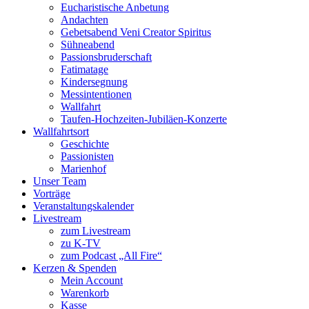
Eucharistische Anbetung
Andachten
Gebetsabend Veni Creator Spiritus
Sühneabend
Passionsbruderschaft
Fatimatage
Kindersegnung
Messintentionen
Wallfahrt
Taufen-Hochzeiten-Jubiläen-Konzerte
Wallfahrtsort
Geschichte
Passionisten
Marienhof
Unser Team
Vorträge
Veranstaltungskalender
Livestream
zum Livestream
zu K-TV
zum Podcast „All Fire“
Kerzen & Spenden
Mein Account
Warenkorb
Kasse