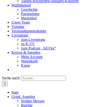
Taufen-Hochzeiten-Jubiläen-Konzerte
Wallfahrtsort
Geschichte
Passionisten
Marienhof
Unser Team
Vorträge
Veranstaltungskalender
Livestream
zum Livestream
zu K-TV
zum Podcast „All Fire“
Kerzen & Spenden
Mein Account
Warenkorb
Kasse
Suche nach:
Start
Geistl. Angebot
Heilige Messen
Beichte