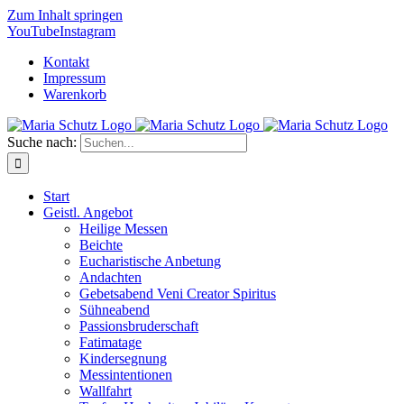
Zum Inhalt springen
YouTube
Instagram
Kontakt
Impressum
Warenkorb
Suche nach:
Start
Geistl. Angebot
Heilige Messen
Beichte
Eucharistische Anbetung
Andachten
Gebetsabend Veni Creator Spiritus
Sühneabend
Passionsbruderschaft
Fatimatage
Kindersegnung
Messintentionen
Wallfahrt