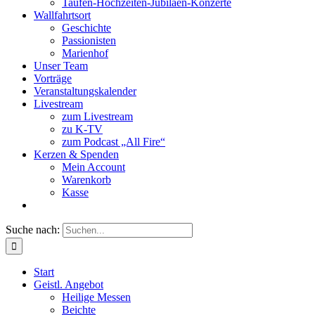
Taufen-Hochzeiten-Jubiläen-Konzerte
Wallfahrtsort
Geschichte
Passionisten
Marienhof
Unser Team
Vorträge
Veranstaltungskalender
Livestream
zum Livestream
zu K-TV
zum Podcast „All Fire“
Kerzen & Spenden
Mein Account
Warenkorb
Kasse
Suche nach:
Start
Geistl. Angebot
Heilige Messen
Beichte