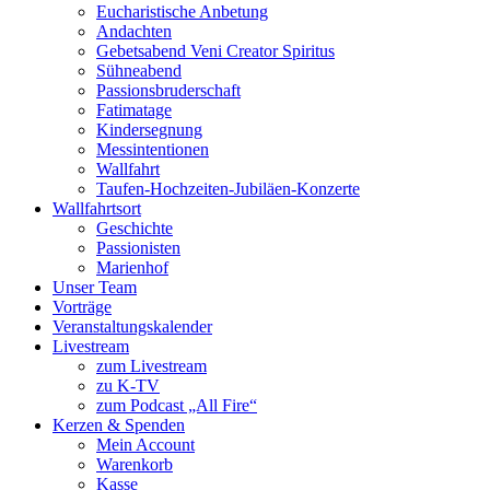
Eucharistische Anbetung
Andachten
Gebetsabend Veni Creator Spiritus
Sühneabend
Passionsbruderschaft
Fatimatage
Kindersegnung
Messintentionen
Wallfahrt
Taufen-Hochzeiten-Jubiläen-Konzerte
Wallfahrtsort
Geschichte
Passionisten
Marienhof
Unser Team
Vorträge
Veranstaltungskalender
Livestream
zum Livestream
zu K-TV
zum Podcast „All Fire“
Kerzen & Spenden
Mein Account
Warenkorb
Kasse