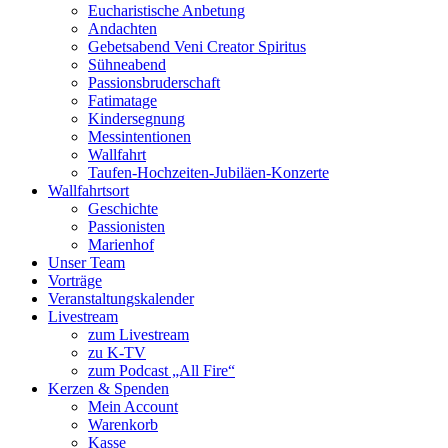
Eucharistische Anbetung
Andachten
Gebetsabend Veni Creator Spiritus
Sühneabend
Passionsbruderschaft
Fatimatage
Kindersegnung
Messintentionen
Wallfahrt
Taufen-Hochzeiten-Jubiläen-Konzerte
Wallfahrtsort
Geschichte
Passionisten
Marienhof
Unser Team
Vorträge
Veranstaltungskalender
Livestream
zum Livestream
zu K-TV
zum Podcast „All Fire“
Kerzen & Spenden
Mein Account
Warenkorb
Kasse