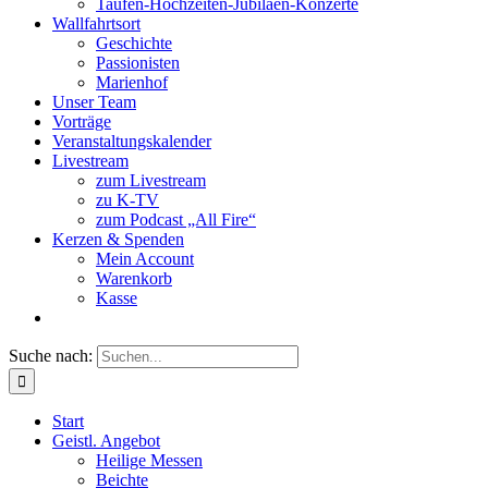
Taufen-Hochzeiten-Jubiläen-Konzerte
Wallfahrtsort
Geschichte
Passionisten
Marienhof
Unser Team
Vorträge
Veranstaltungskalender
Livestream
zum Livestream
zu K-TV
zum Podcast „All Fire“
Kerzen & Spenden
Mein Account
Warenkorb
Kasse
Suche nach:
Start
Geistl. Angebot
Heilige Messen
Beichte