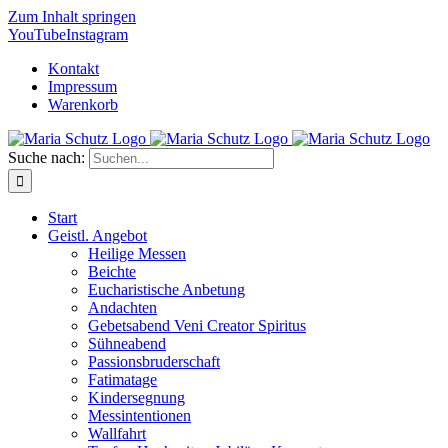
Zum Inhalt springen
YouTube
Instagram
Kontakt
Impressum
Warenkorb
Suche nach:
Start
Geistl. Angebot
Heilige Messen
Beichte
Eucharistische Anbetung
Andachten
Gebetsabend Veni Creator Spiritus
Sühneabend
Passionsbruderschaft
Fatimatage
Kindersegnung
Messintentionen
Wallfahrt