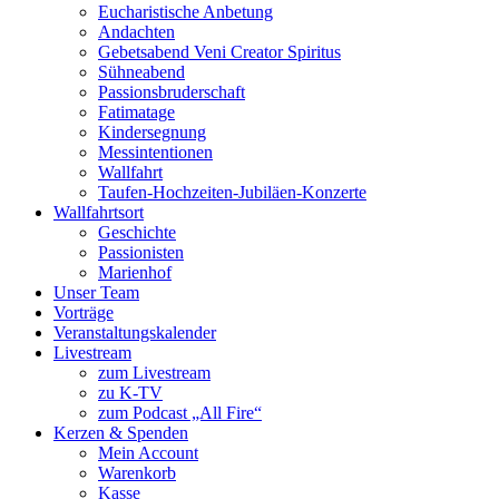
Eucharistische Anbetung
Andachten
Gebetsabend Veni Creator Spiritus
Sühneabend
Passionsbruderschaft
Fatimatage
Kindersegnung
Messintentionen
Wallfahrt
Taufen-Hochzeiten-Jubiläen-Konzerte
Wallfahrtsort
Geschichte
Passionisten
Marienhof
Unser Team
Vorträge
Veranstaltungskalender
Livestream
zum Livestream
zu K-TV
zum Podcast „All Fire“
Kerzen & Spenden
Mein Account
Warenkorb
Kasse