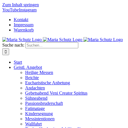
Zum Inhalt springen
YouTube
Instagram
Kontakt
Impressum
Warenkorb
Suche nach:
Start
Geistl. Angebot
Heilige Messen
Beichte
Eucharistische Anbetung
Andachten
Gebetsabend Veni Creator Spiritus
Sühneabend
Passionsbruderschaft
Fatimatage
Kindersegnung
Messintentionen
Wallfahrt