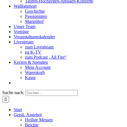
Taufen-Hochzeiten-Jubiläen-Konzerte
Wallfahrtsort
Geschichte
Passionisten
Marienhof
Unser Team
Vorträge
Veranstaltungskalender
Livestream
zum Livestream
zu K-TV
zum Podcast „All Fire“
Kerzen & Spenden
Mein Account
Warenkorb
Kasse
Suche nach:
Start
Geistl. Angebot
Heilige Messen
Beichte