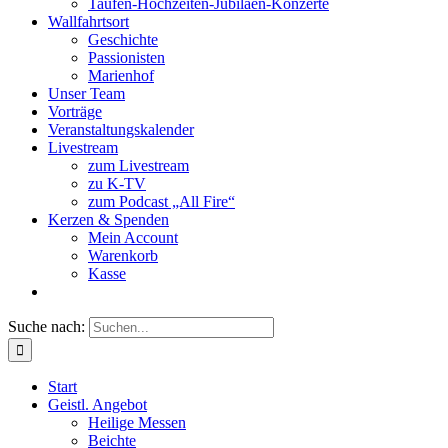
Taufen-Hochzeiten-Jubiläen-Konzerte
Wallfahrtsort
Geschichte
Passionisten
Marienhof
Unser Team
Vorträge
Veranstaltungskalender
Livestream
zum Livestream
zu K-TV
zum Podcast „All Fire“
Kerzen & Spenden
Mein Account
Warenkorb
Kasse
Suche nach:
Start
Geistl. Angebot
Heilige Messen
Beichte