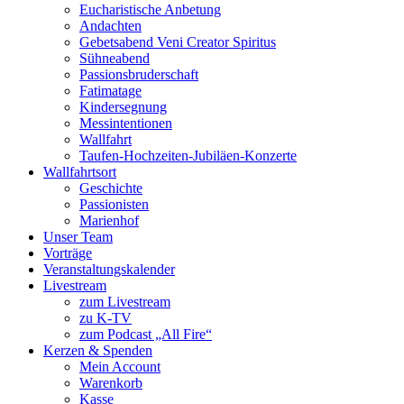
Eucharistische Anbetung
Andachten
Gebetsabend Veni Creator Spiritus
Sühneabend
Passionsbruderschaft
Fatimatage
Kindersegnung
Messintentionen
Wallfahrt
Taufen-Hochzeiten-Jubiläen-Konzerte
Wallfahrtsort
Geschichte
Passionisten
Marienhof
Unser Team
Vorträge
Veranstaltungskalender
Livestream
zum Livestream
zu K-TV
zum Podcast „All Fire“
Kerzen & Spenden
Mein Account
Warenkorb
Kasse