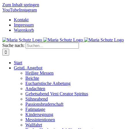
Zum Inhalt springen
YouTube
Instagram
Kontakt
Impressum
Warenkorb
Suche nach:
Start
Geistl. Angebot
Heilige Messen
Beichte
Eucharistische Anbetung
Andachten
Gebetsabend Veni Creator Spiritus
Sühneabend
Passionsbruderschaft
Fatimatage
Kindersegnung
Messintentionen
Wallfahrt