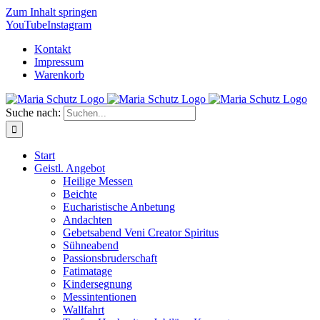
Zum Inhalt springen
YouTube
Instagram
Kontakt
Impressum
Warenkorb
Suche nach:
Start
Geistl. Angebot
Heilige Messen
Beichte
Eucharistische Anbetung
Andachten
Gebetsabend Veni Creator Spiritus
Sühneabend
Passionsbruderschaft
Fatimatage
Kindersegnung
Messintentionen
Wallfahrt