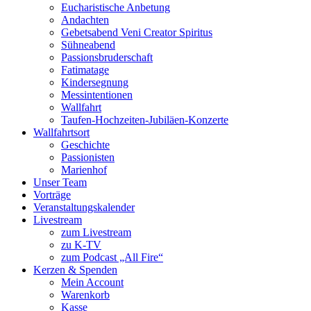
Eucharistische Anbetung
Andachten
Gebetsabend Veni Creator Spiritus
Sühneabend
Passionsbruderschaft
Fatimatage
Kindersegnung
Messintentionen
Wallfahrt
Taufen-Hochzeiten-Jubiläen-Konzerte
Wallfahrtsort
Geschichte
Passionisten
Marienhof
Unser Team
Vorträge
Veranstaltungskalender
Livestream
zum Livestream
zu K-TV
zum Podcast „All Fire“
Kerzen & Spenden
Mein Account
Warenkorb
Kasse