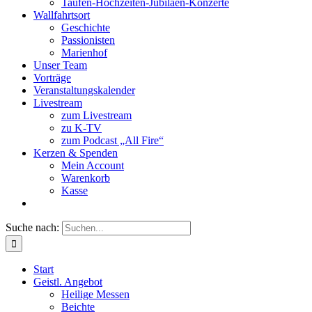
Taufen-Hochzeiten-Jubiläen-Konzerte
Wallfahrtsort
Geschichte
Passionisten
Marienhof
Unser Team
Vorträge
Veranstaltungskalender
Livestream
zum Livestream
zu K-TV
zum Podcast „All Fire“
Kerzen & Spenden
Mein Account
Warenkorb
Kasse
Suche nach:
Start
Geistl. Angebot
Heilige Messen
Beichte